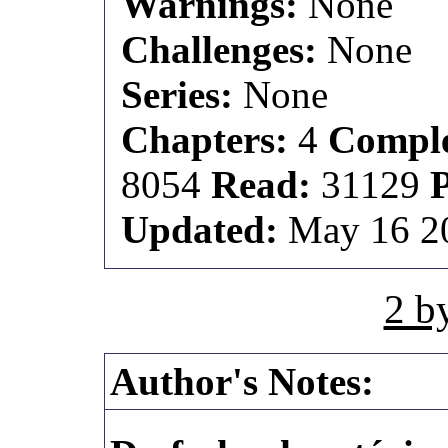
Warnings:
None
Challenges:
None
Series:
None
Chapters:
4
Comple
8054
Read:
31129
Updated:
May 16 2
2 b
Author's Notes: