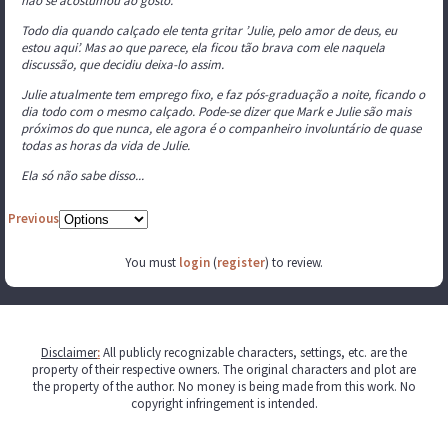
não se acostumou ao gosto.
Todo dia quando calçado ele tenta gritar ’Julie, pelo amor de deus, eu
estou aqui’. Mas ao que parece, ela ficou tão brava com ele naquela
discussão, que decidiu deixa-lo assim.
Julie atualmente tem emprego fixo, e faz pós-graduação a noite, ficando o
dia todo com o mesmo calçado. Pode-se dizer que Mark e Julie são mais
próximos do que nunca, ele agora é o companheiro involuntário de quase
todas as horas da vida de Julie.
Ela só não sabe disso...
Previous
You must
login
(
register
) to review.
Disclaimer
:
All publicly recognizable characters, settings, etc. are the
property of their respective owners. The original characters and plot are
the property of the author. No money is being made from this work. No
copyright infringement is intended.