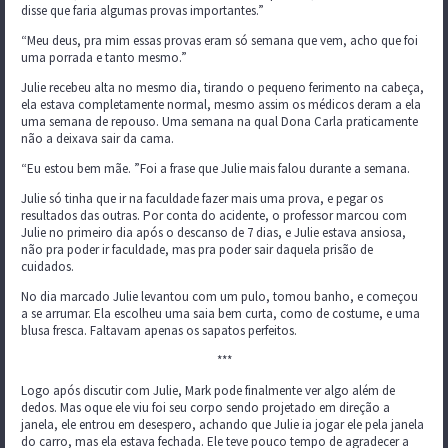
disse que faria algumas provas importantes.”
“Meu deus, pra mim essas provas eram só semana que vem, acho que foi
uma porrada e tanto mesmo.”
Julie recebeu alta no mesmo dia, tirando o pequeno ferimento na cabeça,
ela estava completamente normal, mesmo assim os médicos deram a ela
uma semana de repouso. Uma semana na qual Dona Carla praticamente
não a deixava sair da cama.
“Eu estou bem mãe. ”Foi a frase que Julie mais falou durante a semana.
Julie só tinha que ir na faculdade fazer mais uma prova, e pegar os
resultados das outras. Por conta do acidente, o professor marcou com
Julie no primeiro dia após o descanso de 7 dias, e Julie estava ansiosa,
não pra poder ir faculdade, mas pra poder sair daquela prisão de
cuidados.
No dia marcado Julie levantou com um pulo, tomou banho, e começou
a se arrumar. Ela escolheu uma saia bem curta, como de costume, e uma
blusa fresca. Faltavam apenas os sapatos perfeitos.
***
Logo após discutir com Julie, Mark pode finalmente ver algo além de
dedos. Mas oque ele viu foi seu corpo sendo projetado em direção a
janela, ele entrou em desespero, achando que Julie ia jogar ele pela janela
do carro, mas ela estava fechada. Ele teve pouco tempo de agradecer a