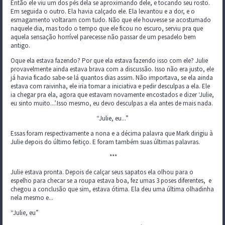
Então ele viu um dos pés dela se aproximando dele, e tocando seu rosto.
Em seguida o outro. Ela havia calçado ele. Ela levantou e a dor, e o
esmagamento voltaram com tudo. Não que ele houvesse se acostumado
naquele dia, mas todo o tempo que ele ficou no escuro, serviu pra que
aquela sensação horrível parecesse não passar de um pesadelo bem
antigo.
Oque ela estava fazendo? Por que ela estava fazendo isso com ele? Julie
provavelmente ainda estava brava com a discussão. Isso não era justo, ele
já havia ficado sabe-se lá quantos dias assim. Não importava, se ela ainda
estava com raivinha, ele iria tomar a iniciativa e pedir desculpas a ela. Ele
ia chegar pra ela, agora que estavam novamente encostados e dizer ‘Julie,
eu sinto muito...’.Isso mesmo, eu devo desculpas a ela antes de mais nada.
“Julie, eu...”
Essas foram respectivamente a nona e a décima palavra que Mark dirigiu à
Julie depois do último feitiço. E foram também suas últimas palavras.
***
Julie estava pronta. Depois de calçar seus sapatos ela olhou para o
espelho para checar se a roupa estava boa, fez umas 3 poses diferentes, e
chegou a conclusão que sim, estava ótima. Ela deu uma última olhadinha
nela mesmo e...
“Julie, eu”