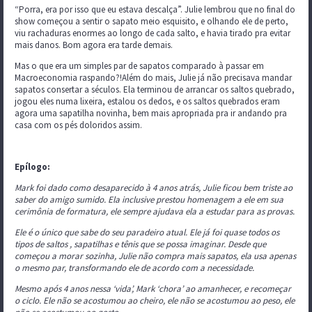
“Porra, era por isso que eu estava descalça”. Julie lembrou que no final do
show começou a sentir o sapato meio esquisito, e olhando ele de perto,
viu rachaduras enormes ao longo de cada salto, e havia tirado pra evitar
mais danos. Bom agora era tarde demais.
Mas o que era um simples par de sapatos comparado à passar em
Macroeconomia raspando?!Além do mais, Julie já não precisava mandar
sapatos consertar a séculos. Ela terminou de arrancar os saltos quebrado,
jogou eles numa lixeira, estalou os dedos, e os saltos quebrados eram
agora uma sapatilha novinha, bem mais apropriada pra ir andando pra
casa com os pés doloridos assim.
Epílogo:
Mark foi dado como desaparecido à 4 anos atrás, Julie ficou bem triste ao
saber do amigo sumido. Ela inclusive prestou homenagem a ele em sua
cerimônia de formatura, ele sempre ajudava ela a estudar para as provas.
Ele é o único que sabe do seu paradeiro atual. Ele já foi quase todos os
tipos de saltos , sapatilhas e tênis que se possa imaginar. Desde que
começou a morar sozinha, Julie não compra mais sapatos, ela usa apenas
o mesmo par, transformando ele de acordo com a necessidade.
Mesmo após 4 anos nessa ‘vida’, Mark ‘chora’ ao amanhecer, e recomeçar
o ciclo. Ele não se acostumou ao cheiro, ele não se acostumou ao peso, ele