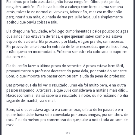
Ela olhou pro lado assustada, não havia ninguém. Olhou pela janela,
ninguém também. Ela havia batido a cabeça com força a uma semana
atrás, talvez fosse normal ouvir vozes, talvez não, mas era melhor não
perguntar à sua mãe, ou nada de rua pra Julie hoje. Julie simplesmente
aceitou que ouviu coisas e saiu.
Ela chegou na faculdade, e foi logo cumprimentada pelos poucos colegas
que ainda não estavam de férias, e que queriam saber como ela estava
depois do acidente. Ela procurou por Mark, e ligou pra ele, sem sucesso.
Ele provavelmente devia ter entrado de férias nesses dias que ela ficou fora,
e não queria ser incomodado. Próximo semestre ela colocaria o papo em
dia com ele.
Ela foi então fazer a última prova do semestre. A prova estava bem fácil,
provavelmente o professor deve ter tido pena dela, por conta do acidente.
Bom, o que importa era passar com ou sem ajuda da pena do professor.
Das provas que ela foi ver o resultado, uma ela foi muito bem, e na outra
passou raspando. A terceira, a que Julie considerava a matéria mais difícil,
Macroeconomia, ela só saberia o resultado a noite, ou no máximo no dia
seguinte de manhã, via e-mail.
Bom, só o que restava agora era comemorar, o fato de ter passado em
quase tudo. Julie havia sido convidada por umas amigas, pra um show de
rock. E nada melhor pra comemorar do que pular a noite toda ao som de
rock.
***