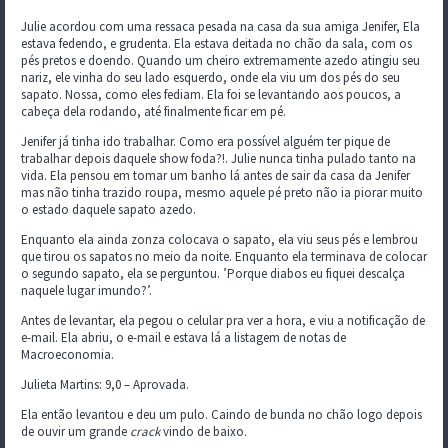
Julie acordou com uma ressaca pesada na casa da sua amiga Jenifer, Ela
estava fedendo, e grudenta. Ela estava deitada no chão da sala, com os
pés pretos e doendo. Quando um cheiro extremamente azedo atingiu seu
nariz, ele vinha do seu lado esquerdo, onde ela viu um dos pés do seu
sapato. Nossa, como eles fediam. Ela foi se levantando aos poucos, a
cabeça dela rodando, até finalmente ficar em pé.
Jenifer já tinha ido trabalhar. Como era possível alguém ter pique de
trabalhar depois daquele show foda?!. Julie nunca tinha pulado tanto na
vida. Ela pensou em tomar um banho lá antes de sair da casa da Jenifer
mas não tinha trazido roupa, mesmo aquele pé preto não ia piorar muito
o estado daquele sapato azedo.
Enquanto ela ainda zonza colocava o sapato, ela viu seus pés e lembrou
que tirou os sapatos no meio da noite. Enquanto ela terminava de colocar
o segundo sapato, ela se perguntou. ’Porque diabos eu fiquei descalça
naquele lugar imundo?’.
Antes de levantar, ela pegou o celular pra ver a hora, e viu a notificação de
e-mail. Ela abriu, o e-mail e estava lá a listagem de notas de
Macroeconomia.
Julieta Martins: 9,0 – Aprovada.
Ela então levantou e deu um pulo. Caindo de bunda no chão logo depois
de ouvir um grande
crack
vindo de baixo.