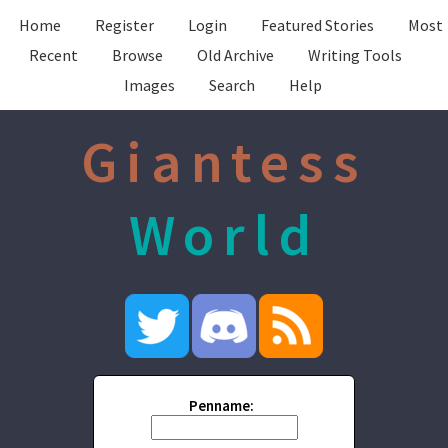
Home
Register
Login
Featured Stories
Most
Recent
Browse
Old Archive
Writing Tools
Images
Search
Help
Giantess
World
Penname: