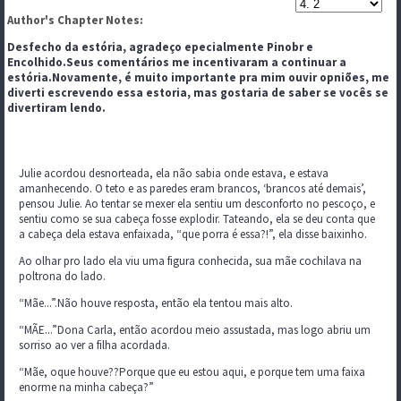
Author's Chapter Notes:
Desfecho da estória, agradeço epecialmente Pinobr e
Encolhido.Seus comentários me incentivaram a continuar a
estória.Novamente, é muito importante pra mim ouvir opniões, me
diverti escrevendo essa estoria, mas gostaria de saber se vocês se
divertiram lendo.
Julie acordou desnorteada, ela não sabia onde estava, e estava
amanhecendo. O teto e as paredes eram brancos, ‘brancos até demais’,
pensou Julie. Ao tentar se mexer ela sentiu um desconforto no pescoço, e
sentiu como se sua cabeça fosse explodir. Tateando, ela se deu conta que
a cabeça dela estava enfaixada, “que porra é essa?!”, ela disse baixinho.
Ao olhar pro lado ela viu uma figura conhecida, sua mãe cochilava na
poltrona do lado.
“Mãe...”.Não houve resposta, então ela tentou mais alto.
“MÃE...”Dona Carla, então acordou meio assustada, mas logo abriu um
sorriso ao ver a filha acordada.
“Mãe, oque houve??Porque que eu estou aqui, e porque tem uma faixa
enorme na minha cabeça?”