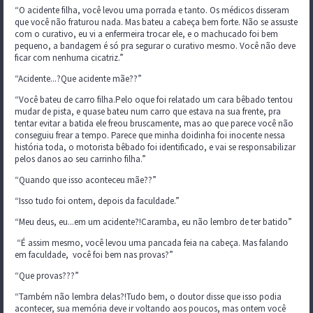
“O acidente filha, você levou uma porrada e tanto. Os médicos disseram
que você não fraturou nada. Mas bateu a cabeça bem forte. Não se assuste
com o curativo, eu vi a enfermeira trocar ele, e o machucado foi bem
pequeno, a bandagem é só pra segurar o curativo mesmo. Você não deve
ficar com nenhuma cicatriz.”
“Acidente...?Que acidente mãe??”
“Você bateu de carro filha.Pelo oque foi relatado um cara bêbado tentou
mudar de pista, e quase bateu num carro que estava na sua frente, pra
tentar evitar a batida ele freou bruscamente, mas ao que parece você não
conseguiu frear a tempo. Parece que minha doidinha foi inocente nessa
história toda, o motorista bêbado foi identificado, e vai se responsabilizar
pelos danos ao seu carrinho filha.”
“Quando que isso aconteceu mãe??”
“Isso tudo foi ontem, depois da faculdade.”
“Meu deus, eu...em um acidente?!Caramba, eu não lembro de ter batido”
“É assim mesmo, você levou uma pancada feia na cabeça. Mas falando
em faculdade, você foi bem nas provas?”
“Que provas???”
“Também não lembra delas?!Tudo bem, o doutor disse que isso podia
acontecer, sua memória deve ir voltando aos poucos, mas ontem você