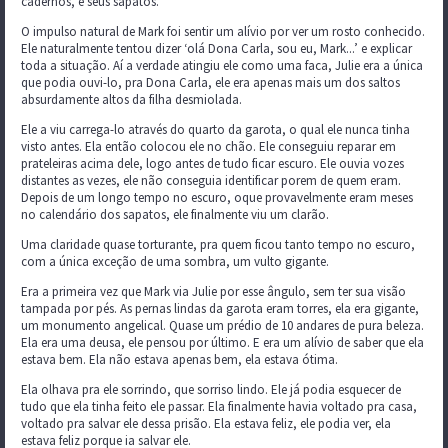
cadernos, e seus sapatos.
O impulso natural de Mark foi sentir um alívio por ver um rosto conhecido.
Ele naturalmente tentou dizer ‘olá Dona Carla, sou eu, Mark...’ e explicar
toda a situação. Aí a verdade atingiu ele como uma faca, Julie era a única
que podia ouvi-lo, pra Dona Carla, ele era apenas mais um dos saltos
absurdamente altos da filha desmiolada.
Ele a viu carrega-lo através do quarto da garota, o qual ele nunca tinha
visto antes. Ela então colocou ele no chão. Ele conseguiu reparar em
prateleiras acima dele, logo antes de tudo ficar escuro. Ele ouvia vozes
distantes as vezes, ele não conseguia identificar porem de quem eram.
Depois de um longo tempo no escuro, oque provavelmente eram meses
no calendário dos sapatos, ele finalmente viu um clarão.
Uma claridade quase torturante, pra quem ficou tanto tempo no escuro,
com a única exceção de uma sombra, um vulto gigante.
Era a primeira vez que Mark via Julie por esse ângulo, sem ter sua visão
tampada por pés. As pernas lindas da garota eram torres, ela era gigante,
um monumento angelical. Quase um prédio de 10 andares de pura beleza.
Ela era uma deusa, ele pensou por último. E era um alívio de saber que ela
estava bem. Ela não estava apenas bem, ela estava ótima.
Ela olhava pra ele sorrindo, que sorriso lindo. Ele já podia esquecer de
tudo que ela tinha feito ele passar. Ela finalmente havia voltado pra casa,
voltado pra salvar ele dessa prisão. Ela estava feliz, ele podia ver, ela
estava feliz porque ia salvar ele.