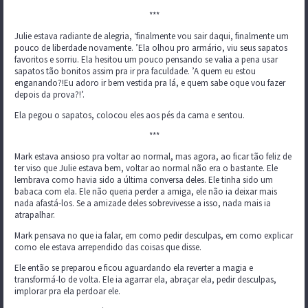
***
Julie estava radiante de alegria, ‘finalmente vou sair daqui, finalmente um
pouco de liberdade novamente. ’Ela olhou pro armário, viu seus sapatos
favoritos e sorriu. Ela hesitou um pouco pensando se valia a pena usar
sapatos tão bonitos assim pra ir pra faculdade. ’A quem eu estou
enganando?!Eu adoro ir bem vestida pra lá, e quem sabe oque vou fazer
depois da prova?!’.
Ela pegou o sapatos, colocou eles aos pés da cama e sentou.
***
Mark estava ansioso pra voltar ao normal, mas agora, ao ficar tão feliz de
ter viso que Julie estava bem, voltar ao normal não era o bastante. Ele
lembrava como havia sido a última conversa deles. Ele tinha sido um
babaca com ela. Ele não queria perder a amiga, ele não ia deixar mais
nada afastá-los. Se a amizade deles sobrevivesse a isso, nada mais ia
atrapalhar.
Mark pensava no que ia falar, em como pedir desculpas, em como explicar
como ele estava arrependido das coisas que disse.
Ele então se preparou e ficou aguardando ela reverter a magia e
transformá-lo de volta. Ele ia agarrar ela, abraçar ela, pedir desculpas,
implorar pra ela perdoar ele.