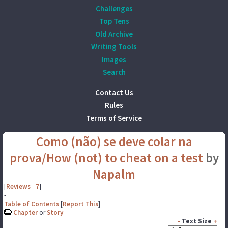
Challenges
Top Tens
Old Archive
Writing Tools
Images
Search
Contact Us
Rules
Terms of Service
Como (não) se deve colar na
prova/How (not) to cheat on a test
by
Napalm
[
Reviews
-
7
]
-
Table of Contents
[
Report This
]
Chapter
or
Story
-
Text Size
+