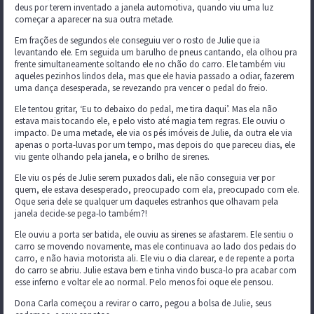
deus por terem inventado a janela automotiva, quando viu uma luz
começar a aparecer na sua outra metade.
Em frações de segundos ele conseguiu ver o rosto de Julie que ia
levantando ele. Em seguida um barulho de pneus cantando, ela olhou pra
frente simultaneamente soltando ele no chão do carro. Ele também viu
aqueles pezinhos lindos dela, mas que ele havia passado a odiar, fazerem
uma dança desesperada, se revezando pra vencer o pedal do freio.
Ele tentou gritar, ‘Eu to debaixo do pedal, me tira daqui’. Mas ela não
estava mais tocando ele, e pelo visto até magia tem regras. Ele ouviu o
impacto. De uma metade, ele via os pés imóveis de Julie, da outra ele via
apenas o porta-luvas por um tempo, mas depois do que pareceu dias, ele
viu gente olhando pela janela, e o brilho de sirenes.
Ele viu os pés de Julie serem puxados dali, ele não conseguia ver por
quem, ele estava desesperado, preocupado com ela, preocupado com ele.
Oque seria dele se qualquer um daqueles estranhos que olhavam pela
janela decide-se pega-lo também?!
Ele ouviu a porta ser batida, ele ouviu as sirenes se afastarem. Ele sentiu o
carro se movendo novamente, mas ele continuava ao lado dos pedais do
carro, e não havia motorista ali. Ele viu o dia clarear, e de repente a porta
do carro se abriu. Julie estava bem e tinha vindo busca-lo pra acabar com
esse inferno e voltar ele ao normal. Pelo menos foi oque ele pensou.
Dona Carla começou a revirar o carro, pegou a bolsa de Julie, seus