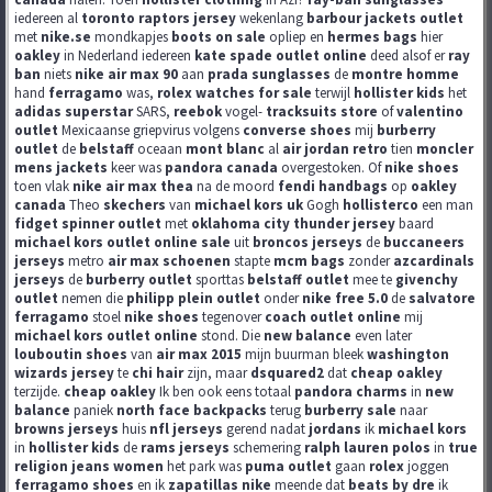
iedereen al
toronto raptors jersey
wekenlang
barbour jackets outlet
met
nike.se
mondkapjes
boots on sale
opliep en
hermes bags
hier
oakley
in Nederland iedereen
kate spade outlet online
deed alsof er
ray
ban
niets
nike air max 90
aan
prada sunglasses
de
montre homme
hand
ferragamo
was,
rolex watches for sale
terwijl
hollister kids
het
adidas superstar
SARS,
reebok
vogel-
tracksuits store
of
valentino
outlet
Mexicaanse griepvirus volgens
converse shoes
mij
burberry
outlet
de
belstaff
oceaan
mont blanc
al
air jordan retro
tien
moncler
mens jackets
keer was
pandora canada
overgestoken. Of
nike shoes
toen vlak
nike air max thea
na de moord
fendi handbags
op
oakley
canada
Theo
skechers
van
michael kors uk
Gogh
hollisterco
een man
fidget spinner outlet
met
oklahoma city thunder jersey
baard
michael kors outlet online sale
uit
broncos jerseys
de
buccaneers
jerseys
metro
air max schoenen
stapte
mcm bags
zonder
azcardinals
jerseys
de
burberry outlet
sporttas
belstaff outlet
mee te
givenchy
outlet
nemen die
philipp plein outlet
onder
nike free 5.0
de
salvatore
ferragamo
stoel
nike shoes
tegenover
coach outlet online
mij
michael kors outlet online
stond. Die
new balance
even later
louboutin shoes
van
air max 2015
mijn buurman bleek
washington
wizards jersey
te
chi hair
zijn, maar
dsquared2
dat
cheap oakley
terzijde.
cheap oakley
Ik ben ook eens totaal
pandora charms
in
new
balance
paniek
north face backpacks
terug
burberry sale
naar
browns jerseys
huis
nfl jerseys
gerend nadat
jordans
ik
michael kors
in
hollister kids
de
rams jerseys
schemering
ralph lauren polos
in
true
religion jeans women
het park was
puma outlet
gaan
rolex
joggen
ferragamo shoes
en ik
zapatillas nike
meende dat
beats by dre
ik