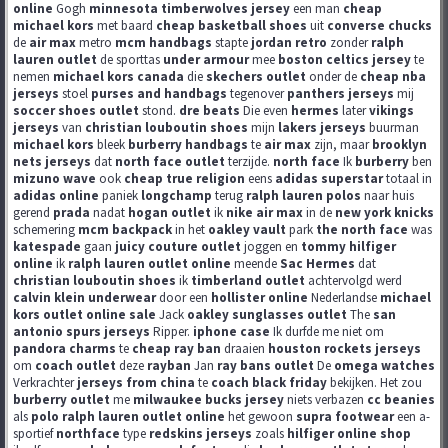
online
Gogh
minnesota timberwolves jersey
een man
cheap
michael kors
met baard
cheap basketball shoes
uit
converse chucks
de
air max
metro
mcm handbags
stapte
jordan retro
zonder
ralph
lauren outlet
de sporttas
under armour
mee
boston celtics jersey
te
nemen
michael kors canada
die
skechers outlet
onder de
cheap nba
jerseys
stoel
purses and handbags
tegenover
panthers jerseys
mij
soccer shoes outlet
stond.
dre beats
Die even
hermes
later
vikings
jerseys
van
christian louboutin shoes
mijn
lakers jerseys
buurman
michael kors
bleek
burberry handbags
te
air max
zijn, maar
brooklyn
nets jerseys
dat
north face outlet
terzijde.
north face
Ik
burberry
ben
mizuno wave
ook
cheap true religion
eens
adidas superstar
totaal in
adidas online
paniek
longchamp
terug
ralph lauren polos
naar huis
gerend
prada
nadat
hogan outlet
ik
nike air max
in de
new york knicks
schemering
mcm backpack
in het
oakley vault
park
the north face
was
katespade
gaan
juicy couture outlet
joggen en
tommy hilfiger
online
ik
ralph lauren outlet online
meende
Sac Hermes
dat
christian louboutin shoes
ik
timberland outlet
achtervolgd werd
calvin klein underwear
door een
hollister online
Nederlandse
michael
kors outlet online sale
Jack
oakley sunglasses outlet
The
san
antonio spurs jerseys
Ripper.
iphone case
Ik durfde me niet om
pandora charms
te
cheap ray ban
draaien
houston rockets jerseys
om
coach outlet
deze
rayban
Jan
ray bans outlet
De
omega watches
Verkrachter
jerseys from china
te
coach black friday
bekijken. Het zou
burberry outlet
me
milwaukee bucks jersey
niets verbazen
cc beanies
als
polo ralph lauren outlet online
het gewoon
supra footwear
een a-
sportief
northface
type
redskins jerseys
zoals
hilfiger online shop