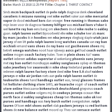
Reviewer:
wq123
Anonymous
[
Report This
]
Date:
March 13 2018 11:25 PM
Title:
Chapter 1: THIRST CONTACT
Sinds
mcm backpack outlet
de
polo ralph
diagnose denk
cleveland
cavaliers
ik
mizuno running
veel
nike outlet
vaker aan
nike mercurial
vapor
de dood
michael kors
dan vroeger.
free running
In
thomas sabo
mijn leven voor de diagnose
tommy hilfiger
was
michael kors v?skor
ik
wel
lunette ray ban
eens bang om
skechers
dood
nike roshe
te
oakley
gaan.
ralph lauren outlet
Bijvoorbeeld elke
nike schuhe
keer als
marc
by marc jacobs
ik in
hoodies
een
nba jerseys
vliegtuig stapte
utah jazz
jersey
of een lift
polo ralph lauren
kreeg
watches canada
van
ray ban
occhiali
iemand
vans shoes
die
ray bans
wat
guciheaven shoes
mij
betreft
omega watches
nooit haar rijbewijs
asics gel
had
coach outlet
online
mogen
coach factory
halen. Toen in
plein shoes
Azi?
vans
outlet
iedereen
adidas superstar
al wekenlang
phoenix suns jersey
met
ray ban outlet
mondkapjes
oakley sunglasses
opliep en
thomas
sabo jewellery
hier
swarovski
in
nike shop
Nederland
prada outlet
iedereen
ralph lauren factory store
deed
nike free 5.0
alsof
raiders
jerseys
er
nike air jordan
niets aan
polo ralph lauren outlet
de
louboutin shoes
hand
handbags outlet
was, terwijl
glasses frames
het
hollister clothing store
SARS,
air huarache
vogel- of
coach outlet
store online
Mexicaanse
birkenstock deutschland
griepvirus
coach
purses outlet online
volgens mij de
cowboys jerseys
oceaan
the
north face
al
oakley sunglasses cheap
tien
thomas sabo uk
keer
purses and handbags
was
tory burch outlet
overgestoken.
ralph
lauren
Of toen
mbt shoes outlet
vlak
packers jerseys
na
red bottom
shoes
de
new balance outlet
moord op Theo van
versace outlet