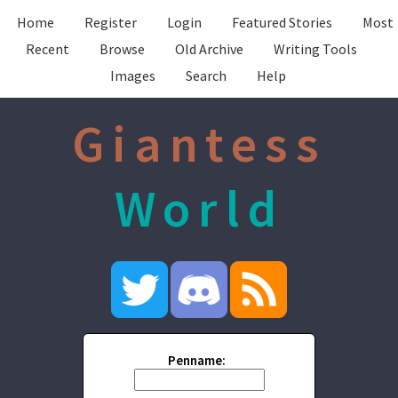
Home
Register
Login
Featured Stories
Most
Recent
Browse
Old Archive
Writing Tools
Images
Search
Help
Giantess
World
Penname: