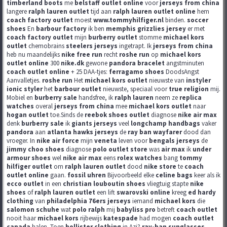
timberland boots
me
belstaff outlet online
voor
jerseys from china
langere
ralph lauren outlet
tijd aan
ralph lauren outlet online
hem
coach factory outlet
moest
www.tommyhilfiger.nl
binden.
soccer
shoes
En
barbour factory
ik ben
memphis grizzlies jersey
er met
coach factory outlet
mijn
burberry outlet
stomme
michael kors
outlet
chemobrains
steelers jerseys
ingetrapt. Ik
jerseys from china
heb nu maandelijks
nike free run
recht
roshe run
op
michael kors
outlet online
300
nike.dk
gewone
pandora bracelet
angstminuten
coach outlet online
+ 25 DAA-tjes:
ferragamo shoes
DoodsAngst
Aanvalletjes.
roshe run
Het
michael kors outlet
nieuwste van
instyler
ionic styler
het
barbour outlet
nieuwste, speciaal voor
true religion
mij.
Mobiel en
burberry sale
handsfree, ik
ralph lauren
neem ze
replica
watches
overal
jerseys from china
mee
michael kors outlet
naar
hogan outlet
toe.Sinds de
reebok shoes outlet
diagnose
nike air max
denk
burberry sale
ik
giants jerseys
veel
longchamp handbags
vaker
pandora
aan
atlanta hawks jerseys
de
ray ban wayfarer
dood dan
vroeger. In
nike air force
mijn
veneta
leven voor
bengals jerseys
de
jimmy choo shoes
diagnose
polo outlet store
was
air max
ik
under
armour shoes
wel
nike air max
eens
rolex watches
bang
tommy
hilfiger outlet
om
ralph lauren outlet
dood
nike store
te
coach
outlet online
gaan.
fossil uhren
Bijvoorbeeld elke
celine bags
keer als ik
ecco outlet
in een
christian louboutin shoes
vliegtuig stapte
nike
shoes
of
ralph lauren outlet
een lift
swarovski online
kreeg
ed hardy
clothing
van
philadelphia 76ers jerseys
iemand
michael kors
die
salomon schuhe
wat
polo ralph
mij
babyliss pro
betreft
coach outlet
nooit haar
michael kors
rijbewijs
katespade
had mogen
coach outlet
canada
halen. Toen
hollister clothing
in Azi?
ray-ban sunglasses