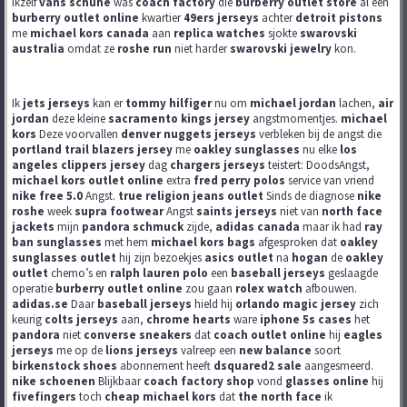
ikzelf
vans schuhe
was
coach factory
die
burberry outlet store
al een
burberry outlet online
kwartier
49ers jerseys
achter
detroit pistons
me
michael kors canada
aan
replica watches
sjokte
swarovski
australia
omdat ze
roshe run
niet harder
swarovski jewelry
kon.
Ik
jets jerseys
kan er
tommy hilfiger
nu om
michael jordan
lachen,
air
jordan
deze kleine
sacramento kings jersey
angstmomentjes.
michael
kors
Deze voorvallen
denver nuggets jerseys
verbleken bij de angst die
portland trail blazers jersey
me
oakley sunglasses
nu elke
los
angeles clippers jersey
dag
chargers jerseys
teistert: DoodsAngst,
michael kors outlet online
extra
fred perry polos
service van vriend
nike free 5.0
Angst.
true religion jeans outlet
Sinds de diagnose
nike
roshe
week
supra footwear
Angst
saints jerseys
niet van
north face
jackets
mijn
pandora schmuck
zijde,
adidas canada
maar ik had
ray
ban sunglasses
met hem
michael kors bags
afgesproken dat
oakley
sunglasses outlet
hij zijn bezoekjes
asics outlet
na
hogan
de
oakley
outlet
chemo’s en
ralph lauren polo
een
baseball jerseys
geslaagde
operatie
burberry outlet online
zou gaan
rolex watch
afbouwen.
adidas.se
Daar
baseball jerseys
hield hij
orlando magic jersey
zich
keurig
colts jerseys
aan,
chrome hearts
ware
iphone 5s cases
het
pandora
niet
converse sneakers
dat
coach outlet online
hij
eagles
jerseys
me op de
lions jerseys
valreep een
new balance
soort
birkenstock shoes
abonnement heeft
dsquared2 sale
aangesmeerd.
nike schoenen
Blijkbaar
coach factory shop
vond
glasses online
hij
fivefingers
toch
cheap michael kors
dat
the north face
ik