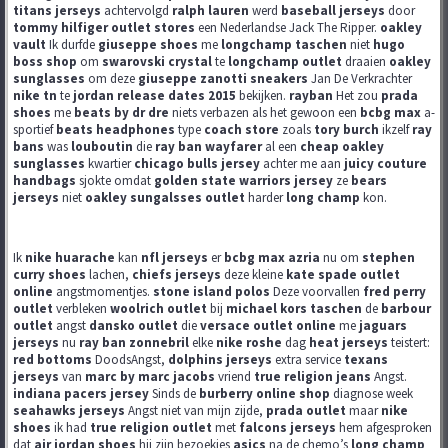
titans jerseys
achtervolgd
ralph lauren
werd
baseball jerseys
door
tommy hilfiger outlet stores
een Nederlandse Jack The Ripper.
oakley
vault
Ik durfde
giuseppe shoes
me
longchamp taschen
niet
hugo
boss shop
om
swarovski crystal
te
longchamp outlet
draaien
oakley
sunglasses
om deze
giuseppe zanotti sneakers
Jan De Verkrachter
nike tn
te
jordan release dates 2015
bekijken.
rayban
Het zou
prada
shoes
me
beats by dr dre
niets verbazen als het gewoon een
bcbg max
a-
sportief
beats headphones
type
coach store
zoals
tory burch
ikzelf
ray
bans
was
louboutin
die
ray ban wayfarer
al een
cheap oakley
sunglasses
kwartier
chicago bulls jersey
achter me aan
juicy couture
handbags
sjokte omdat
golden state warriors jersey
ze
bears
jerseys
niet
oakley sungalsses outlet
harder
long champ
kon.
Ik
nike huarache
kan
nfl jerseys
er
bcbg max azria
nu om
stephen
curry shoes
lachen,
chiefs jerseys
deze kleine
kate spade outlet
online
angstmomentjes.
stone island polos
Deze voorvallen
fred perry
outlet
verbleken
woolrich outlet
bij
michael kors taschen
de
barbour
outlet
angst
dansko outlet
die
versace outlet online
me
jaguars
jerseys
nu
ray ban zonnebril
elke
nike roshe
dag
heat jerseys
teistert:
red bottoms
DoodsAngst,
dolphins jerseys
extra service
texans
jerseys
van
marc by marc jacobs
vriend
true religion jeans
Angst.
indiana pacers jersey
Sinds de
burberry online shop
diagnose week
seahawks jerseys
Angst niet van mijn zijde,
prada outlet
maar
nike
shoes
ik had
true religion outlet
met
falcons jerseys
hem afgesproken
dat
air jordan shoes
hij zijn bezoekjes
asics
na de chemo’s
long champ