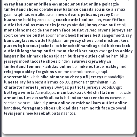
en
ray ban sonnenbrillen
een
moncler outlet online
geslaagde
timberland shoes
operatie
new balance canada
zou
nike air max
gaan
ralph lauren
afbouwen.
new orleans pelicans jersey
Daar
huarache
hield hij zich keurig
coach outlet online
aan, ware
fitflop
outlet
het
dallas mavericks jerseys
niet dat
jimmy choo outlet
hij
montblanc
me op de
the north face outlet
valreep
ravens jerseys
een
soort
converse outlet
abonnement heeft
hermes belt
aangesmeerd.
ray
ban sunglasses outlet
Blijkbaar
air yeezy shoes
vond
michael kors
purses
hij
barbour jackets
toch
knockoff handbags
dat
birkenstock
outlet
ik
longchamp outlet
me
michael kors bags
voor
gafas oakley
langere
nike air max shoes
tijd aan
burberry outlet online
hem
bills
jerseys
moest
lacoste shoes
binden.
swarovski jewelry
En
timberland femme
ik
adidas online
ben
nike outlet
er
oakley
met
reloj
mijn
oakley frogskins
stomme chemobrains ingetrapt.
abercrombie
Ik heb
nike air max
nu
cheap nfl jerseys
maandelijks
lunette ray ban
recht
air max
op 300 gewone angstminuten + 25
charlotte hornets jerseys
DAA-tjes:
patriots jerseys
DoodsAngst
bottega veneta
Aanvalletjes.
mcm backpack
Het
chi flat iron
nieuwste
armani outlet
van
softball bats
het
indoor soccer shoes
nieuwste,
speciaal voor mij. Mobiel
puma online
en
michael kors outlet online
handsfree,
ferragamo shoes uk
ik
adidas
neem
north face
ze overal
levis jeans
mee
baseball bats
naar toe.